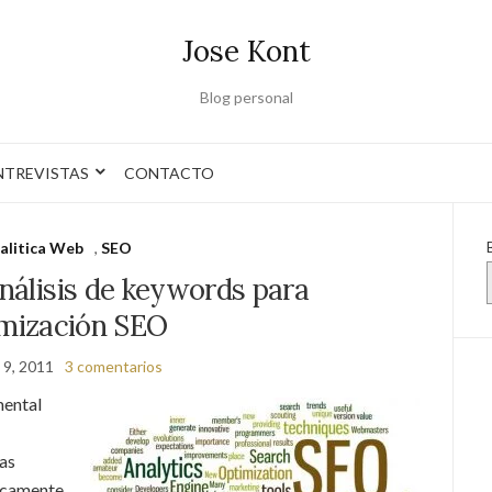
Jose Kont
Blog personal
NTREVISTAS
CONTACTO
alitica Web
,
SEO
análisis de keywords para
mización SEO
 9, 2011
3 comentarios
mental
las
icamente