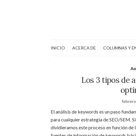
INICIO
ACERCA DE
COLUMNAS Y E
An
Los 3 tipos de 
opti
febrero
El análisis de keywords es un paso funda
para cualquier estrategia de SEO/SEM. Si
dividieramos este proceso en función de 
fuentes de información de keywords bás