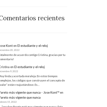
Comentarios recientes
Jose Kont
en
El estudiante y el reloj
diciembre 20, 2022
Totalmente de acuerdo contigo Cristina, gracias por tu
comentario!
Cristina
en
El estudiante y el reloj
diciembre 9, 2022
Muy linda y acertada moraleja. En estos tiempos
complejos, los códigos que construyen el concepto de
“valor” están reajustándose. Es…
Pareto más vigente que nunca - Jose Kont™
en
Pareto más vigente que nunca
febrero 15, 2022
[…] eso hoy Pareto está mas vigente que nunca. Esta