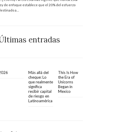
ley de enfoque establece que el 20% del esfuerzo
destinado a…
Últimas entradas
2026
Más allá del
This Is How
cheque: Lo
the Era of
que realmente
Unicorns
significa
Began in
recibir capital
Mexico
de riesgo en
Latinoamérica