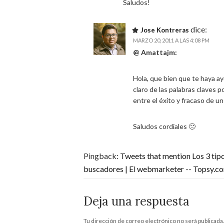
Saludos!
dice:
Jose Kontreras
MARZO 20, 2011 A LAS 4:08 PM
@ Amattajm:
Hola, que bien que te haya a
claro de las palabras claves 
entre el éxito y fracaso de u
Saludos cordiales 🙂
Pingback:
Tweets that mention Los 3 tip
buscadores | El webmarketer -- Topsy.c
Deja una respuesta
Tu dirección de correo electrónico no será publicada