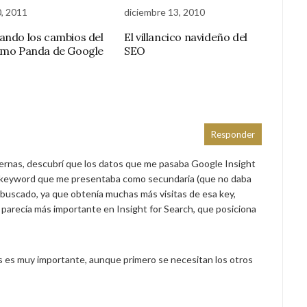
, 2011
diciembre 13, 2010
ando los cambios del
El villancico navideño del
tmo Panda de Google
SEO
Responder
nternas, descubrí que los datos que me pasaba Google Insight
a keyword que me presentaba como secundaria (que no daba
ás buscado, ya que obtenía muchas más visitas de esa key,
e parecía más importante en Insight for Search, que posiciona
nas es muy importante, aunque primero se necesitan los otros