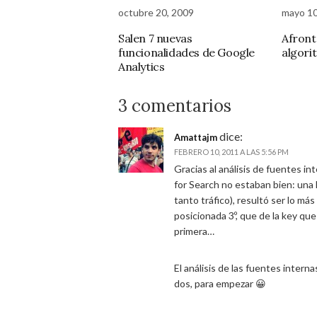
octubre 20, 2009
mayo 10
Salen 7 nuevas
Afront
funcionalidades de Google
algori
Analytics
3 comentarios
dice:
Amattajm
FEBRERO 10, 2011 A LAS 5:56 PM
Gracias al análisis de fuentes i
for Search no estaban bien: un
tanto tráfico), resultó ser lo m
posicionada 3º, que de la key qu
primera…
El análisis de las fuentes inter
dos, para empezar 😀