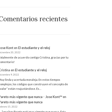
Comentarios recientes
Jose Kont
en
El estudiante y el reloj
diciembre 20, 2022
Totalmente de acuerdo contigo Cristina, gracias por tu
comentario!
Cristina
en
El estudiante y el reloj
diciembre 9, 2022
Muy linda y acertada moraleja. En estos tiempos
complejos, los códigos que construyen el concepto de
“valor” están reajustándose. Es…
Pareto más vigente que nunca - Jose Kont™
en
Pareto más vigente que nunca
febrero 15, 2022
[…] eso hoy Pareto está mas vigente que nunca. Esta