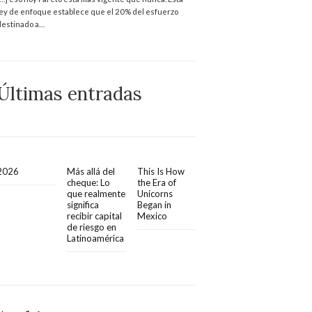
ley de enfoque establece que el 20% del esfuerzo
destinado a…
Últimas entradas
2026
Más allá del
This Is How
cheque: Lo
the Era of
que realmente
Unicorns
significa
Began in
recibir capital
Mexico
de riesgo en
Latinoamérica