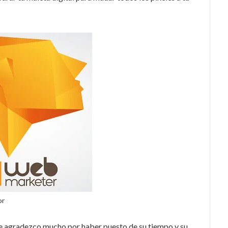
or
 le agradezco mucho por haber puesto de su tiempo y su