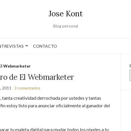
Jose Kont
Blog personal
NTREVISTAS
CONTACTO
El Webmarketer
tro de El Webmarketer
4, 2011
3 comentarios
, tanta creatividad derrochada por ustedes y tantas
in estoy listo para anunciar oficialmente al ganador del
rar tu maleta digital para mudar todos los pixeles a tu