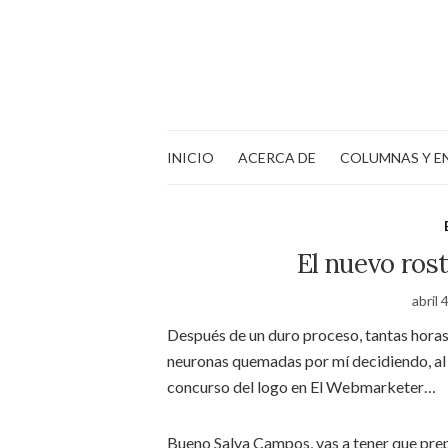
INICIO
ACERCA DE
COLUMNAS Y E
El nuevo ros
abril 
Después de un duro proceso, tantas horas
neuronas quemadas por mí decidiendo, al f
concurso del logo en El Webmarketer…
Bueno Salva Campos, vas a tener que prepa