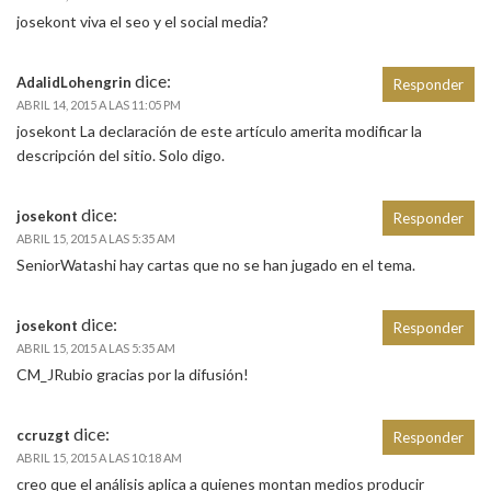
josekont viva el seo y el social media?
dice:
AdalidLohengrin
Responder
ABRIL 14, 2015 A LAS 11:05 PM
josekont La declaración de este artículo amerita modificar la
descripción del sitio. Solo digo.
dice:
josekont
Responder
ABRIL 15, 2015 A LAS 5:35 AM
SeniorWatashi hay cartas que no se han jugado en el tema.
dice:
josekont
Responder
ABRIL 15, 2015 A LAS 5:35 AM
CM_JRubio gracias por la difusión!
dice:
ccruzgt
Responder
ABRIL 15, 2015 A LAS 10:18 AM
creo que el análisis aplica a quienes montan medios producir