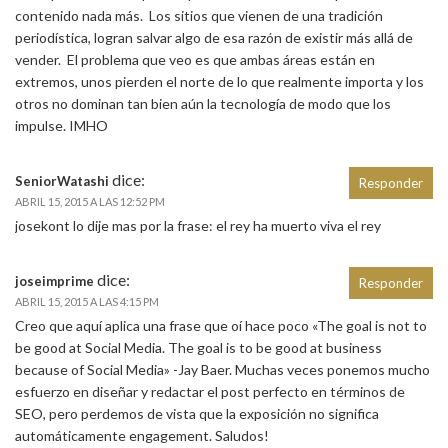
contenido nada más. Los sitios que vienen de una tradición
periodística, logran salvar algo de esa razón de existir más allá de
vender. El problema que veo es que ambas áreas están en
extremos, unos pierden el norte de lo que realmente importa y los
otros no dominan tan bien aún la tecnología de modo que los
impulse. IMHO
dice:
SeniorWatashi
Responder
ABRIL 15, 2015 A LAS 12:52 PM
josekont lo dije mas por la frase: el rey ha muerto viva el rey
dice:
joseimprime
Responder
ABRIL 15, 2015 A LAS 4:15 PM
Creo que aquí aplica una frase que oí hace poco «The goal is not to
be good at Social Media. The goal is to be good at business
because of Social Media» -Jay Baer. Muchas veces ponemos mucho
esfuerzo en diseñar y redactar el post perfecto en términos de
SEO, pero perdemos de vista que la exposición no significa
automáticamente engagement. Saludos!