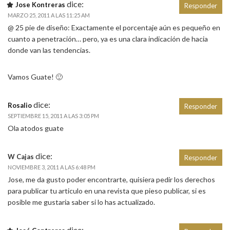
dice:
Jose Kontreras
Responder
MARZO 25, 2011 A LAS 11:25 AM
@ 25 pie de diseño: Exactamente el porcentaje aún es pequeño en
cuanto a penetración… pero, ya es una clara indicación de hacia
donde van las tendencias.
Vamos Guate! 🙂
dice:
Rosalio
Responder
SEPTIEMBRE 15, 2011 A LAS 3:05 PM
Ola atodos guate
dice:
W Cajas
Responder
NOVIEMBRE 3, 2011 A LAS 6:48 PM
Jose, me da gusto poder encontrarte, quisiera pedir los derechos
para publicar tu articulo en una revista que pieso publicar, si es
posible me gustaria saber si lo has actualizado.
dice: