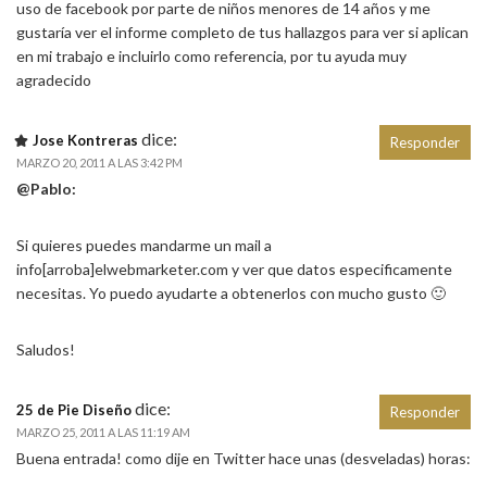
uso de facebook por parte de niños menores de 14 años y me
gustaría ver el informe completo de tus hallazgos para ver si aplican
en mi trabajo e incluirlo como referencia, por tu ayuda muy
agradecido
dice:
Jose Kontreras
Responder
MARZO 20, 2011 A LAS 3:42 PM
@Pablo:
Si quieres puedes mandarme un mail a
info[arroba]elwebmarketer.com y ver que datos especificamente
necesitas. Yo puedo ayudarte a obtenerlos con mucho gusto 🙂
Saludos!
dice:
25 de Pie Diseño
Responder
MARZO 25, 2011 A LAS 11:19 AM
Buena entrada! como dije en Twitter hace unas (desveladas) horas: