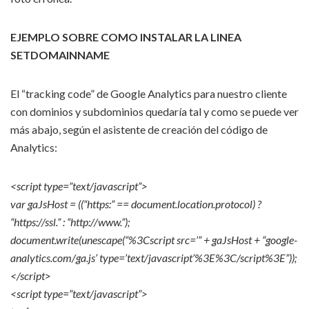
EJEMPLO SOBRE COMO INSTALAR LA LINEA
SETDOMAINNAME
El “tracking code” de Google Analytics para nuestro cliente
con dominios y subdominios quedaría tal y como se puede ver
más abajo, según el asistente de creación del código de
Analytics:
<script type=”text/javascript”>
var gaJsHost = ((“https:” == document.location.protocol) ?
“https://ssl.” : “http://www.”);
document.write(unescape(“%3Cscript src=’” + gaJsHost + “google-
analytics.com/ga.js’ type=’text/javascript’%3E%3C/script%3E”));
</script>
<script type=”text/javascript”>