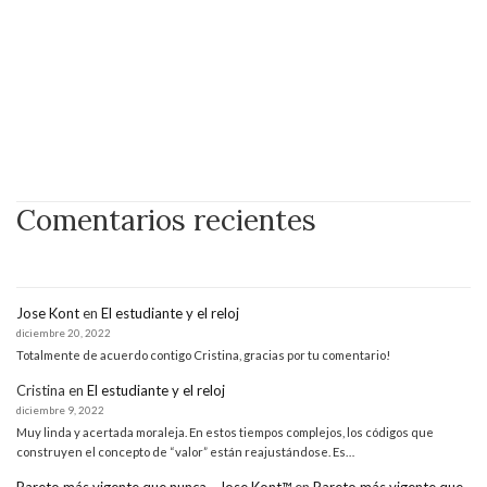
Comentarios recientes
Jose Kont
en
El estudiante y el reloj
diciembre 20, 2022
Totalmente de acuerdo contigo Cristina, gracias por tu comentario!
Cristina
en
El estudiante y el reloj
diciembre 9, 2022
Muy linda y acertada moraleja. En estos tiempos complejos, los códigos que
construyen el concepto de “valor” están reajustándose. Es…
Pareto más vigente que nunca - Jose Kont™
en
Pareto más vigente que