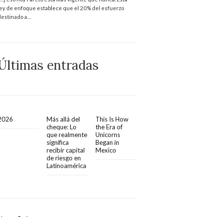
ley de enfoque establece que el 20% del esfuerzo
destinado a…
Últimas entradas
2026
Más allá del
This Is How
cheque: Lo
the Era of
que realmente
Unicorns
significa
Began in
recibir capital
Mexico
de riesgo en
Latinoamérica