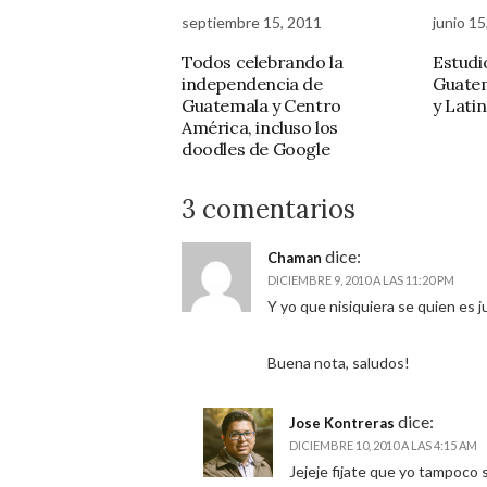
septiembre 15, 2011
junio 15
Todos celebrando la
Estudi
independencia de
Guatem
Guatemala y Centro
y Lati
América, incluso los
doodles de Google
3 comentarios
dice:
Chaman
DICIEMBRE 9, 2010 A LAS 11:20 PM
Y yo que nisiquiera se quien es ju
Buena nota, saludos!
dice:
Jose Kontreras
DICIEMBRE 10, 2010 A LAS 4:15 AM
Jejeje fijate que yo tampoco 