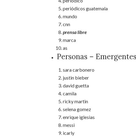
periódico
periódicos guatemala
mundo
cnn
prensa libre
marca
as
Personas – Emergente
sara carbonero
justin bieber
david guetta
camila
ricky martin
selena gomez
enrique iglesias
messi
icarly