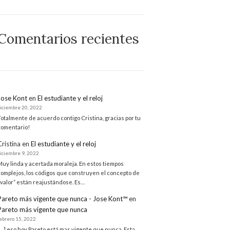
Comentarios recientes
Jose Kont
en
El estudiante y el reloj
diciembre 20, 2022
Totalmente de acuerdo contigo Cristina, gracias por tu
comentario!
Cristina
en
El estudiante y el reloj
diciembre 9, 2022
Muy linda y acertada moraleja. En estos tiempos
complejos, los códigos que construyen el concepto de
“valor” están reajustándose. Es…
Pareto más vigente que nunca - Jose Kont™
en
Pareto más vigente que nunca
febrero 15, 2022
[…] eso hoy Pareto está mas vigente que nunca. Esta