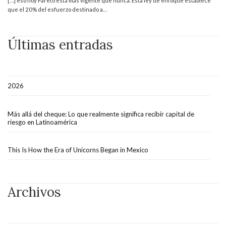
[…] eso hoy Pareto está mas vigente que nunca. Esta ley de enfoque establece
que el 20% del esfuerzo destinado a…
Últimas entradas
2026
Más allá del cheque: Lo que realmente significa recibir capital de
riesgo en Latinoamérica
This Is How the Era of Unicorns Began in Mexico
Archivos