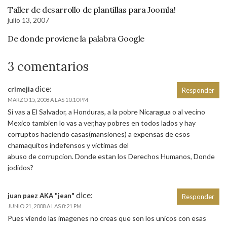
Taller de desarrollo de plantillas para Joomla!
julio 13, 2007
De donde proviene la palabra Google
3 comentarios
dice:
crimejia
Responder
MARZO 15, 2008 A LAS 10:10 PM
Si vas a El Salvador, a Honduras, a la pobre Nicaragua o al vecino
Mexico tambien lo vas a ver,hay pobres en todos lados y hay
corruptos haciendo casas(mansiones) a expensas de esos
chamaquitos indefensos y victimas del
abuso de corrupcion. Donde estan los Derechos Humanos, Donde
jodidos?
dice:
juan paez AKA "jean"
Responder
JUNIO 21, 2008 A LAS 8:21 PM
Pues viendo las imagenes no creas que son los unicos con esas