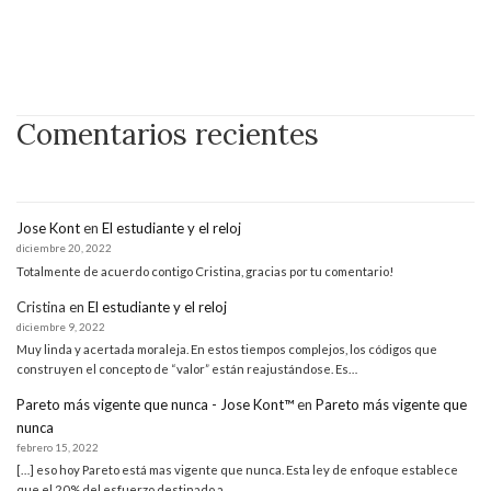
Comentarios recientes
Jose Kont
en
El estudiante y el reloj
diciembre 20, 2022
Totalmente de acuerdo contigo Cristina, gracias por tu comentario!
Cristina
en
El estudiante y el reloj
diciembre 9, 2022
Muy linda y acertada moraleja. En estos tiempos complejos, los códigos que
construyen el concepto de “valor” están reajustándose. Es…
Pareto más vigente que nunca - Jose Kont™
en
Pareto más vigente que
nunca
febrero 15, 2022
[…] eso hoy Pareto está mas vigente que nunca. Esta ley de enfoque establece
que el 20% del esfuerzo destinado a…