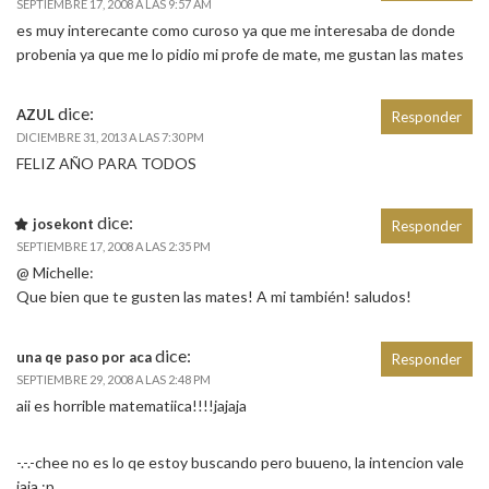
SEPTIEMBRE 17, 2008 A LAS 9:57 AM
es muy interecante como curoso ya que me interesaba de donde
probenia ya que me lo pidio mi profe de mate, me gustan las mates
dice:
AZUL
Responder
DICIEMBRE 31, 2013 A LAS 7:30 PM
FELIZ AÑO PARA TODOS
dice:
josekont
Responder
SEPTIEMBRE 17, 2008 A LAS 2:35 PM
@ Michelle:
Que bien que te gusten las mates! A mi también! saludos!
dice:
una qe paso por aca
Responder
SEPTIEMBRE 29, 2008 A LAS 2:48 PM
aii es horrible matematiica!!!!jajaja
-.-.-chee no es lo qe estoy buscando pero buueno, la intencion vale
jaja :p