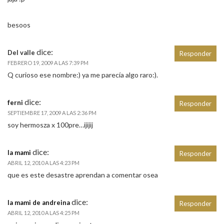
besoos
dice:
Del valle
Responder
FEBRERO 19, 2009 A LAS 7:39 PM
Q curioso ese nombre:) ya me parecía algo raro:).
dice:
ferni
Responder
SEPTIEMBRE 17, 2009 A LAS 2:36 PM
soy hermosza x 100pre…ijijij
dice:
la mami
Responder
ABRIL 12, 2010 A LAS 4:23 PM
que es este desastre aprendan a comentar osea
dice:
la mami de andreina
Responder
ABRIL 12, 2010 A LAS 4:25 PM