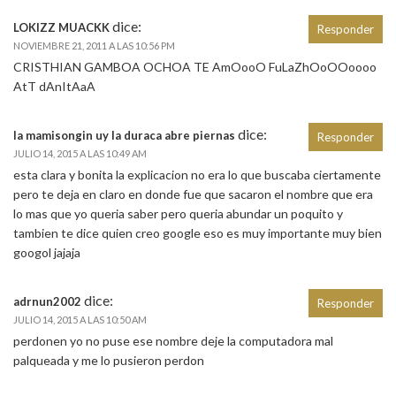
dice:
LOKIZZ MUACKK
Responder
NOVIEMBRE 21, 2011 A LAS 10:56 PM
CRISTHIAN GAMBOA OCHOA TE AmOooO FuLaZhOoOOoooo
AtT dAnItAaA
dice:
la mamisongin uy la duraca abre piernas
Responder
JULIO 14, 2015 A LAS 10:49 AM
esta clara y bonita la explicacion no era lo que buscaba ciertamente
pero te deja en claro en donde fue que sacaron el nombre que era
lo mas que yo queria saber pero queria abundar un poquito y
tambien te dice quien creo google eso es muy importante muy bien
googol jajaja
dice:
adrnun2002
Responder
JULIO 14, 2015 A LAS 10:50 AM
perdonen yo no puse ese nombre deje la computadora mal
palqueada y me lo pusieron perdon