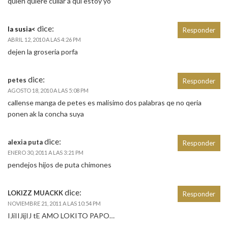
quien quiere culiar a qui estoy yo
dice:
la susia<
Responder
ABRIL 12, 2010 A LAS 4:26 PM
dejen la groseria porfa
dice:
petes
Responder
AGOSTO 18, 2010 A LAS 5:08 PM
callense manga de petes es malisimo dos palabras qe no qeria
ponen ak la concha suya
dice:
alexia puta
Responder
ENERO 30, 2011 A LAS 3:21 PM
pendejos hijos de puta chimones
dice:
LOKIZZ MUACKK
Responder
NOVIEMBRE 21, 2011 A LAS 10:54 PM
IJiIIJijIJ tE AMO LOKITO PAPO…