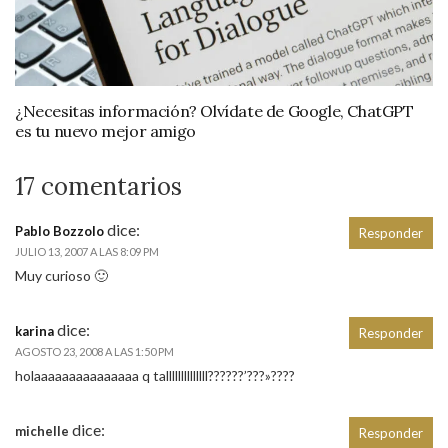
¿Necesitas información? Olvídate de Google, ChatGPT
es tu nuevo mejor amigo
17 comentarios
dice:
Pablo Bozzolo
Responder
JULIO 13, 2007 A LAS 8:09 PM
Muy curioso 🙂
dice:
karina
Responder
AGOSTO 23, 2008 A LAS 1:50 PM
holaaaaaaaaaaaaaaa q tallllllllllllll??????’???»????
dice:
michelle
Responder