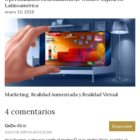
Latinoamérica
enero 10, 2018
Marketing, Realidad Aumentada y Realidad Virtual
4 comentarios
dice:
GnDx
Responder
JULIO 18, 2007 A LAS 12:22 AM
muy bueno, y grx por segir el meme:D que andes bien. suerte =)