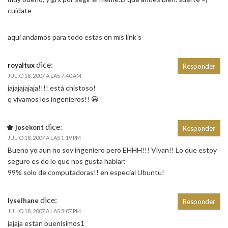
cuidate
aqui andamos para todo estas en mis link’s
dice:
royaltux
Responder
JULIO 18, 2007 A LAS 7:40 AM
jajajajajaja!!!! está chistoso!
q vivamos los ingenieros!! 😀
dice:
josekont
Responder
JULIO 18, 2007 A LAS 1:19 PM
Bueno yo aun no soy ingeniero pero EHHH!!! Vivan!! Lo que estoy
seguro es de lo que nos gusta hablar:
99% solo de computadoras!! en especial Ubuntu!
dice:
lyselhane
Responder
JULIO 18, 2007 A LAS 8:07 PM
jajaja estan buenisimos1